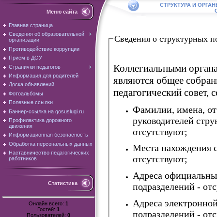
СТРУКТУРА И ОРГА
Меню сайта
Главная страница
Сведения об образовательной
Сведения о структурных п
организации
Противодействие коррупции
Прием в ДОУ
Коллегиальными орган
Странички педагогов
Информация для родителей
являются общее собран
Доска объявлений
педагогический совет, 
Фотоальбомы
Полезные ссылки
Фамилии, имена, от
Баннер-ссылка на gosuslugi.ru
руководителей стру
Профилактика дорожного
движения
отсутствуют;
Информационная безопасность
Обработка персональных данных
Места нахождения с
Наставничество педагогических
отсутствуют;
работников
Адреса официальны
Статистика
подразделений - от
Адреса электронно
Онлайн всего:
1
Гостей:
1
подразделений - от
Пользователей:
0