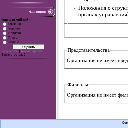
Положения о структ
Наш опрос
органах управления)
Оцените мой сайт
Отлично
Хорошо
Неплохо
Плохо
Ужасно
Представительства
Результаты
|
Архив опросов
Всего ответов:
2
Организация не имеет пред
Филиалы
Организация не имеет фил
Cop