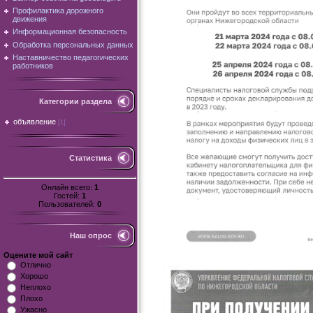
Профилактика дорожного
движения
Информационная безопасность
Обработка персональных данных
Наставничество педагогических
работников
Категории раздела
объявление
[1]
Статистика
Онлайн всего:
1
Гостей:
1
Пользователей:
0
Наш опрос
Оцените мой сайт
Отлично
Хорошо
Неплохо
Плохо
Ужасно