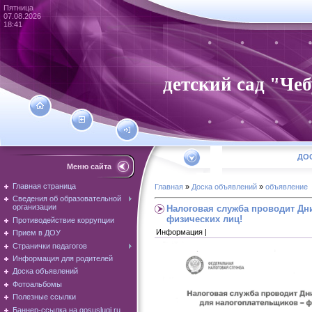
Пятница
07.08.2026
18:41
детский сад "Че
ДО
Меню сайта
Главная страница
Главная
»
Доска объявлений
»
объявление
Сведения об образовательной
организации
Налоговая служба проводит Дн
физических лиц!
Противодействие коррупции
Информация |
Прием в ДОУ
Странички педагогов
Информация для родителей
Доска объявлений
Фотоальбомы
Полезные ссылки
Баннер-ссылка на gosuslugi.ru