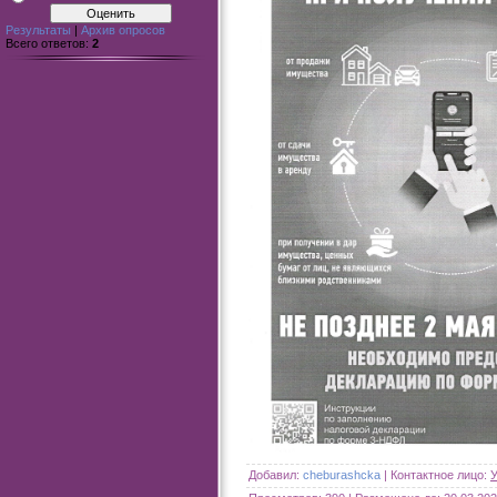
Результаты
|
Архив опросов
Всего ответов:
2
Добавил
:
cheburashcka
|
Контактное лицо
:
У